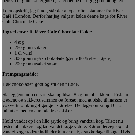
hensyn til gluten-allergikere, så er denne en rigtig god mulighed.
I den opskrift, jeg fandt, står der at opskriften stammer fra River
Café i London. Derfor har jeg valgt at kalde denne kage for River
Café Chocolate Cake.
Ingredienser til River Café Chocolate Cake:
4 æg
260 gram sukker
1 dl vand
300 gram mørk chokolade (gerne 80% eller højere)
200 gram usaltet smør
Fremgangsmåde:
Hak chokoladen godt og stil den til side.
Slå æggene ud i en stor skål og tilsæt 85 gram af sukkeret. Pisk nu
æggene og sukkeret sammen og fortsæt med at piske til massen er
vokset til omkring 4 gange i størrelse. Det tager omkring 10-12
minutter med en almindelig el-pisker.
Hæld vandet op i en lille gryde og bring vandet i kog. Tilsæt nu
resten af sukkeret og lad vandet koge videre. Rør undervejs og lad
vandet koge videre indtil der kun er en tyk sukkerlage tilbage. Hvis