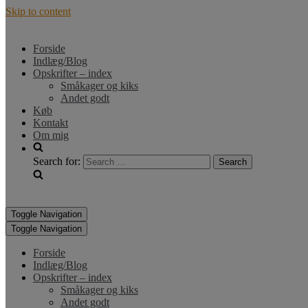
Skip to content
Forside
Indlæg/Blog
Opskrifter – index
Småkager og kiks
Andet godt
Køb
Kontakt
Om mig
Search for:
Toggle Navigation
Toggle Navigation
Forside
Indlæg/Blog
Opskrifter – index
Småkager og kiks
Andet godt