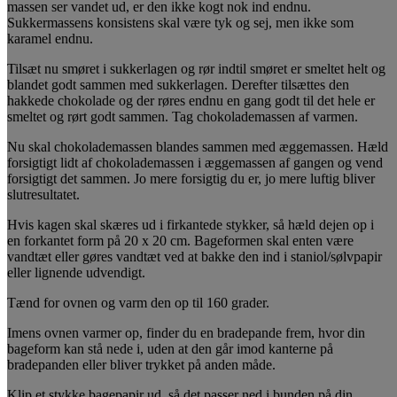
massen ser vandet ud, er den ikke kogt nok ind endnu.
Sukkermassens konsistens skal være tyk og sej, men ikke som
karamel endnu.
Tilsæt nu smøret i sukkerlagen og rør indtil smøret er smeltet helt og
blandet godt sammen med sukkerlagen. Derefter tilsættes den
hakkede chokolade og der røres endnu en gang godt til det hele er
smeltet og rørt godt sammen. Tag chokolademassen af varmen.
Nu skal chokolademassen blandes sammen med æggemassen. Hæld
forsigtigt lidt af chokolademassen i æggemassen af gangen og vend
forsigtigt det sammen. Jo mere forsigtig du er, jo mere luftig bliver
slutresultatet.
Hvis kagen skal skæres ud i firkantede stykker, så hæld dejen op i
en forkantet form på 20 x 20 cm. Bageformen skal enten være
vandtæt eller gøres vandtæt ved at bakke den ind i staniol/sølvpapir
eller lignende udvendigt.
Tænd for ovnen og varm den op til 160 grader.
Imens ovnen varmer op, finder du en bradepande frem, hvor din
bageform kan stå nede i, uden at den går imod kanterne på
bradepanden eller bliver trykket på anden måde.
Klip et stykke bagepapir ud, så det passer ned i bunden på din