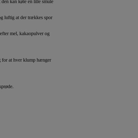
 den kan køle en lille smule
g luftig at der trækkes spor
refter mel, kakaopulver og
g for at hver klump hænger
 sprøde.