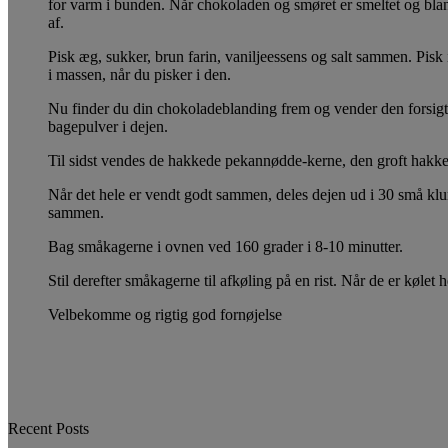
for varm i bunden. Når chokoladen og smøret er smeltet og blande
af.
Pisk æg, sukker, brun farin, vaniljeessens og salt sammen. Pisk 
i massen, når du pisker i den.
Nu finder du din chokoladeblanding frem og vender den forsigti
bagepulver i dejen.
Til sidst vendes de hakkede pekannødde-kerne, den groft hak
Når det hele er vendt godt sammen, deles dejen ud i 30 små kl
sammen.
Bag småkagerne i ovnen ved 160 grader i 8-10 minutter.
Stil derefter småkagerne til afkøling på en rist. Når de er kølet
Velbekomme og rigtig god fornøjelse
Recent Posts