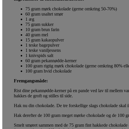
75 gram mørk chokolade (gerne omkring 50-70%)
60 gram usaltet smør
1 æg
75 gram sukker
10 gram brun farin
40 gram mel
15 gram kakaopulver
1 teske bagepulver
1 teske vaniljessens
1 knivspids salt
60 gram pekannødde-kerner
100 gram rigtig mørk chokolade (gerne omkring 80% ell
100 gram hvid chokolade
Fremgangsmåde:
Rist dine pekannødde-kerner på en pande ved lav til mellem varm
hakkes de groft og stilles til side.
Hak nu din chokolade. De tre forskellige slags chokolade skal
Hak derefter de 100 gram meget mørke chokolade og de 100 gra
Smelt smøret sammen med de 75 gram fint hakkede chokolade ov