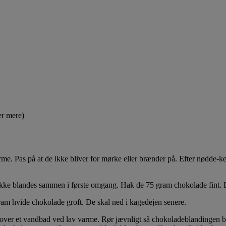
er mere)
e. Pas på at de ikke bliver for mørke eller brænder på. Efter nødde-ker
 ikke blandes sammen i første omgang. Hak de 75 gram chokolade fint. 
m hvide chokolade groft. De skal ned i kagedejen senere.
er et vandbad ved lav varme. Rør jævnligt så chokoladeblandingen bl