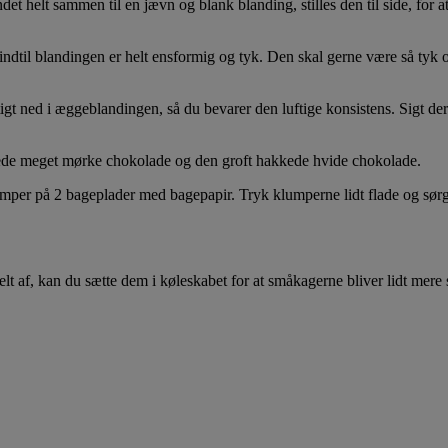
t helt sammen til en jævn og blank blanding, stilles den til side, for at
indtil blandingen er helt ensformig og tyk. Den skal gerne være så tyk o
gt ned i æggeblandingen, så du bevarer den luftige konsistens. Sigt de
kede meget mørke chokolade og den groft hakkede hvide chokolade.
umper på 2 bageplader med bagepapir. Tryk klumperne lidt flade og sør
 helt af, kan du sætte dem i køleskabet for at småkagerne bliver lidt mere