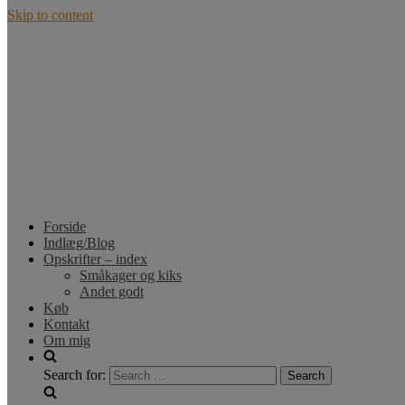
Skip to content
Forside
Indlæg/Blog
Opskrifter – index
Småkager og kiks
Andet godt
Køb
Kontakt
Om mig
Search for: