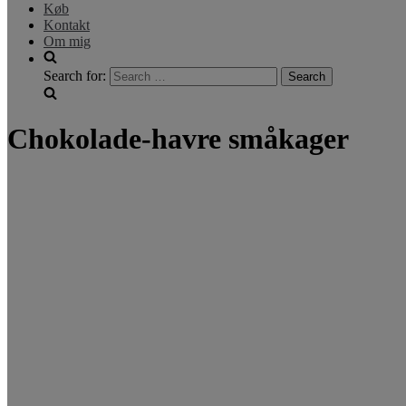
Køb
Kontakt
Om mig
Search for:
Chokolade-havre småkager