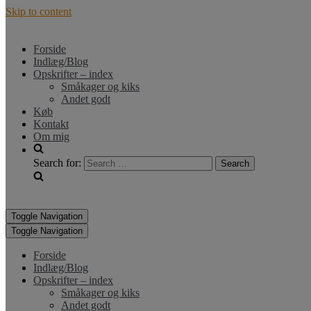
Skip to content
Forside
Indlæg/Blog
Opskrifter – index
Småkager og kiks
Andet godt
Køb
Kontakt
Om mig
Search for:
Toggle Navigation
Toggle Navigation
Forside
Indlæg/Blog
Opskrifter – index
Småkager og kiks
Andet godt