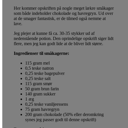
Her kommer opskriften på nogle meget lækre småkager
som både indeholder chokolade og havregryn. Ud over
at de smager fantastisk, er de tilmed også nemme at
lave.
Jeg plejer at kunne få ca. 30-35 stykker ud af
nedenstående potion. Den oprindelige opskrift siger lidt
flere, men jeg kan godt lide at de bliver lidt større.
Ingredienser til småkagerne:
115 gram mel
0,5 teske natron
0,25 teske bagepulver
0,25 teske salt
115 gram smør
50 gram brun farin
140 gram sukker
1 æg
0,25 teske vaniljeessens
75 gram havregryn
200 gram chokolade (50% eller deromkring
synes jeg passer godt til denne opskrift)