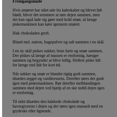
Fremgangsmåde
Hvis smørret har stået ude fra køleskabet og blevet lidt
blødt, bliver det nemmere at røre dejen sammen, men
det kan også lade sig gøre med kold smør, så længe
piskemaskinen kan køre igennem smøret.
Hak chokoladen groft.
Bland mel, natron, bagepulver og salt sammen i en skål.
I en ny skål piskes sukker, brun farin og smør sammen.
Der piskes så længe af massen er ensformig, hænger
sammen og begynder at blive luftig. Hellere piske lidt
for længe end lidt for kort tid.
Når sukker og smør er blandet rigtig godt sammen,
tilsættes ægget og vanilieessens. Derefter røres der godt
igen med piskemaskinen. Rør derefter melblandingen
sammen med dejen ved hjælp af en ske indtil dejen igen
er ensformig.
Til sidst tilsættes den hakkede chokolade og
havregrynene i dejen og der røres igen manuelt med en
grydeske eller lignende.