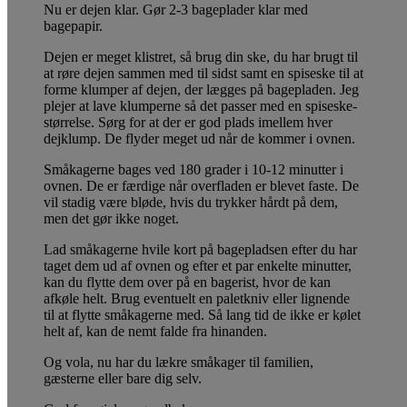
Nu er dejen klar. Gør 2-3 bageplader klar med
bagepapir.
Dejen er meget klistret, så brug din ske, du har brugt til
at røre dejen sammen med til sidst samt en spiseske til at
forme klumper af dejen, der lægges på bagepladen. Jeg
plejer at lave klumperne så det passer med en spiseske-
størrelse. Sørg for at der er god plads imellem hver
dejklump. De flyder meget ud når de kommer i ovnen.
Småkagerne bages ved 180 grader i 10-12 minutter i
ovnen. De er færdige når overfladen er blevet faste. De
vil stadig være bløde, hvis du trykker hårdt på dem,
men det gør ikke noget.
Lad småkagerne hvile kort på bagepladsen efter du har
taget dem ud af ovnen og efter et par enkelte minutter,
kan du flytte dem over på en bagerist, hvor de kan
afkøle helt. Brug eventuelt en paletkniv eller lignende
til at flytte småkagerne med. Så lang tid de ikke er kølet
helt af, kan de nemt falde fra hinanden.
Og vola, nu har du lækre småkager til familien,
gæsterne eller bare dig selv.